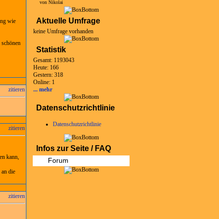
von Nikolai
Aktuelle Umfrage
ung wie
keine Umfrage vorhanden
i schönen
Statistik
Gesamt: 1193043
Heute: 166
Gestern: 318
Online: 1
zitieren
... mehr
Datenschutzrichtlinie
Datenschutzrichtlinie
zitieren
Infos zur Seite / FAQ
en kann,
Forum
 an die
zitieren