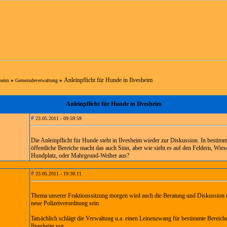
»
»
Anleinpflicht für Hunde in Ilvesheim
sheim
Gemeindeverwaltung
Anleinpflicht für Hunde in Ilvesheim
#
23.05.2011 - 09:59:59
Die Anleinpflicht für Hunde steht in Ilvesheim wieder zur Diskussion. In bestim
öffentliche Bereiche macht das auch Sinn, aber wie sieht es auf den Feldern, Wie
Hundplatz, oder Mahrgrund-Weiher aus?
#
23.05.2011 - 19:30:11
Thema unserer Fraktionssitzung morgen wird auch die Beratung und Diskussion 
neue Polizeiverordnung sein.
Tatsächlich schlägt die Verwaltung u.a. einen Leinenzwang für bestimmte Bereiche
Ilvesheim vor.