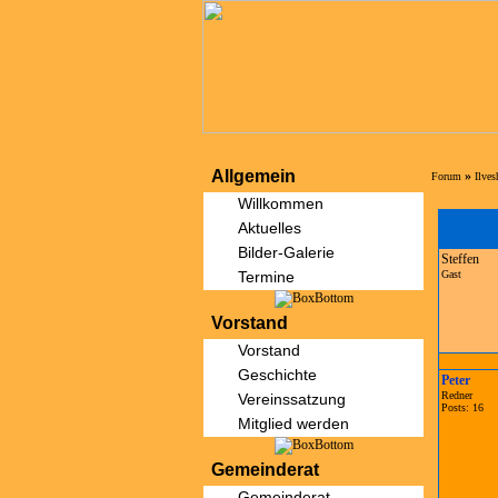
Allgemein
»
Forum
Ilve
Willkommen
Aktuelles
Bilder-Galerie
Steffen
Termine
Gast
Vorstand
Vorstand
Geschichte
Peter
Redner
Vereinssatzung
Posts: 16
Mitglied werden
Gemeinderat
Gemeinderat