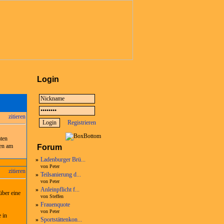
Login
zitieren
Registrieren
mten
sen am
Forum
»
Ladenburger Brü...
von Peter
zitieren
»
Teilsanierung d...
von Peter
»
Anleinpflicht f...
über eine
von Steffen
»
Frauenquote
von Peter
 in
»
Sportstättenkon...