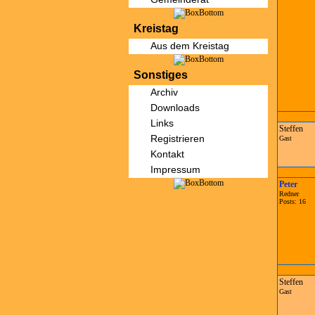
Kreistag
Aus dem Kreistag
Sonstiges
Archiv
Downloads
Links
Steffen
Registrieren
Gast
Kontakt
Impressum
Peter
Redner
Posts: 16
Steffen
Gast