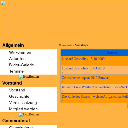
Allgemein
»
Sonstiges
Downloads
Willkommen
Dateien
Aktuelles
Lust auf Ortspolitik 15.10.2009
»
Bilder-Galerie
Lust auf Ortspolitik 17.03.2010
Termine
»
Generalverkehrsplan 2010 Entwurf
»
Vorstand
40 Jahre Freie Wähler Kreisverband Rhein-Necka
Vorstand
»
Geschichte
Die Rolle des Staates - welche Aufgaben hat Poli
»
Vereinssatzung
Mitglied werden
Gemeinderat
Gemeinderat