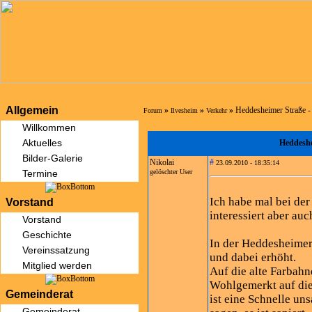
Allgemein
»
»
»
Heddesheimer Straße -
Forum
Ilvesheim
Verkehr
Willkommen
Aktuelles
Heddeshe
Bilder-Galerie
Nikolai
#
23.09.2010 - 18:35:14
Termine
gelöschter User
Ich habe mal bei de
Vorstand
interessiert aber au
Vorstand
Geschichte
In der Heddesheimer
Vereinssatzung
und dabei erhöht.
Mitglied werden
Auf die alte Farbah
Wohlgemerkt auf die
Gemeinderat
ist eine Schnelle u
Gemeinderat