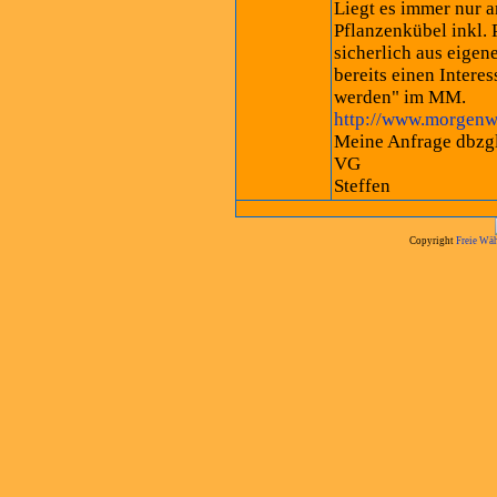
Liegt es immer nur
Pflanzenkübel inkl.
sicherlich aus eigen
bereits einen Intere
werden" im MM.
http://www.morgenwe
Meine Anfrage dbzgl.
VG
Steffen
Copyright
Freie Wäh