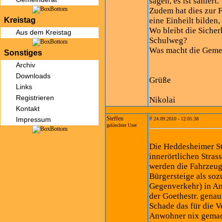
sagen, es ist saniert.
Zudem hat dies zur 
Kreistag
eine Einheilt bilden
Wo bleibt die Sicher
Aus dem Kreistag
Schulweg?
Was macht die Geme
Sonstiges
Archiv
Downloads
Grüße
Links
Registrieren
Nikolai
Kontakt
Steffen
#
Impressum
24.09.2010 - 12:01:38
gelöschter User
Die Heddesheimer Str
innerörtlichen Stras
werden die Fahrzeug
Bürgersteige als soz
Gegenverkehr) in Ans
der Goethestr. genau
Schade das für die 
Anwohner nix gemac