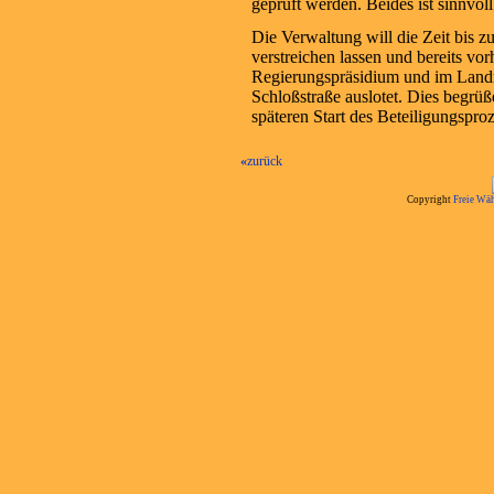
geprüft werden. Beides ist sinnvoll
Die Verwaltung will die Zeit bis z
verstreichen lassen und bereits v
Regierungspräsidium und im Landr
Schloßstraße auslotet. Dies begrü
späteren Start des Beteiligungsproze
«
zurück
Copyright
Freie Wäh