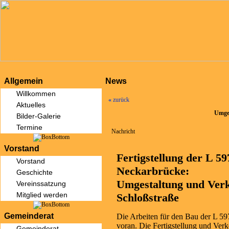
Allgemein
News
Willkommen
«
zurück
Aktuelles
Umges
Bilder-Galerie
Termine
Nachricht
Vorstand
Fertigstellung der L 5
Vorstand
Neckarbrücke:
Geschichte
Umgestaltung und Verk
Vereinssatzung
Mitglied werden
Schloßstraße
Gemeinderat
Die Arbeiten für den Bau der L 5
voran. Die Fertigstellung und Verk
Gemeinderat