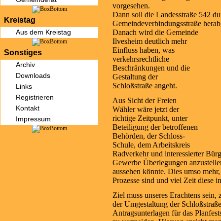
vorgesehen.
Dann soll die Landesstraße 542 du
Kreistag
Gemeindeverbindungsstraße herabg
Danach wird die Gemeinde
Aus dem Kreistag
Ilvesheim deutlich mehr
Einfluss haben, was
Sonstiges
verkehrsrechtliche
Archiv
Beschränkungen und die
Downloads
Gestaltung der
Schloßstraße angeht.
Links
Registrieren
Aus Sicht der Freien
Kontakt
Wähler wäre jetzt der
richtige Zeitpunkt, unter
Impressum
Beteiligung der betroffenen
Behörden, der Schloss-
Schule, dem Arbeitskreis
Radverkehr und interessierter Bü
Gewerbe Überlegungen anzustellen
aussehen könnte. Dies umso mehr, 
Prozesse sind und viel Zeit diese
Ziel muss unseres Erachtens sein, 
der Umgestaltung der Schloßstraße
Antragsunterlagen für das Planfest