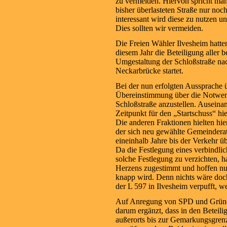
zu vermeiden. Hiervon spricht man
bisher überlasteten Straße nur noc
interessant wird diese zu nutzen un
Dies sollten wir vermeiden.
Die Freien Wähler Ilvesheim hatte
diesem Jahr die Beteiligung aller b
Umgestaltung der Schloßstraße nac
Neckarbrücke startet.
Bei der nun erfolgten Aussprache 
Übereinstimmung über die Notwen
Schloßstraße anzustellen. Auseina
Zeitpunkt für den „Startschuss“ hier
Die anderen Fraktionen hielten hie
der sich neu gewählte Gemeinderat 
eineinhalb Jahre bis der Verkehr ü
Da die Festlegung eines verbindlich
solche Festlegung zu verzichten, 
Herzens zugestimmt und hoffen nun
knapp wird. Denn nichts wäre doc
der L 597 in Ilvesheim verpufft, we
Auf Anregung von SPD und Grünen 
darum ergänzt, dass in den Beteil
außerorts bis zur Gemarkungsgren