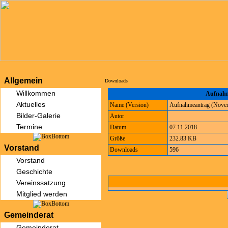
Allgemein
Downloads
Willkommen
Aufnahm
Aktuelles
Name (Version)
Aufnahmeantrag (Nove
Bilder-Galerie
Autor
Termine
Datum
07.11.2018
Größe
232.83 KB
Vorstand
Downloads
596
Vorstand
Geschichte
Vereinssatzung
Mitglied werden
Gemeinderat
Gemeinderat