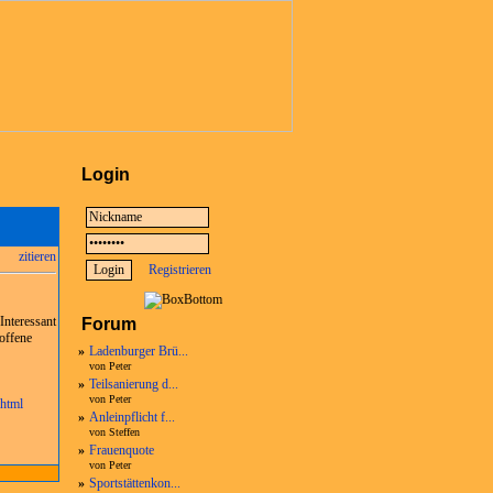
Login
zitieren
Registrieren
Interessant
Forum
roffene
»
Ladenburger Brü...
von Peter
»
Teilsanierung d...
von Peter
html
»
Anleinpflicht f...
von Steffen
»
Frauenquote
von Peter
»
Sportstättenkon...