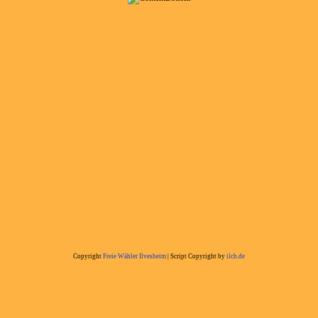
Copyright
Freie Wähler Ilvesheim
| Script Copyright by
ilch.de