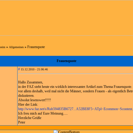
»
»
Frauenquote
sheim
Allgemeines
Frauenquote
#
15.12.2010 - 21:06:46
Hallo Zusammen,
in der FAZ steht heute ein wirklich interessanter Artikel zum Thema Frauenquote. 
vor allem deshalb, weil mal nicht die Männer, sondern Frauen - als eigentlich Bet
diskutieren.
Absolut lesenswert!!!!!
Hier der Link:
http://www.faz.net/s/Rub594835B6727...A52BE8F5~ATpl~Ecommon~Scontent.
Ich freu mich auf Eure Meinung.....
Herzliche Grüße
Peter