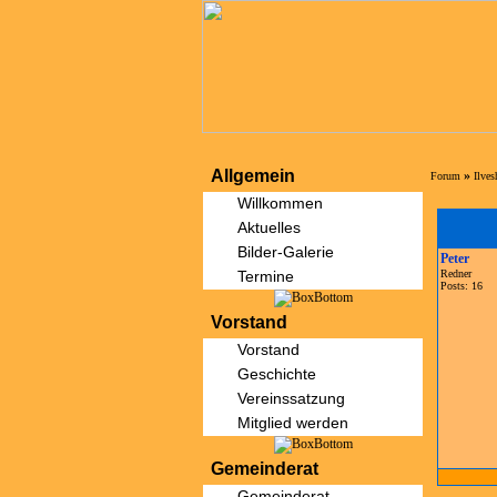
Allgemein
»
Forum
Ilve
Willkommen
Aktuelles
Bilder-Galerie
Peter
Termine
Redner
Posts: 16
Vorstand
Vorstand
Geschichte
Vereinssatzung
Mitglied werden
Gemeinderat
Gemeinderat