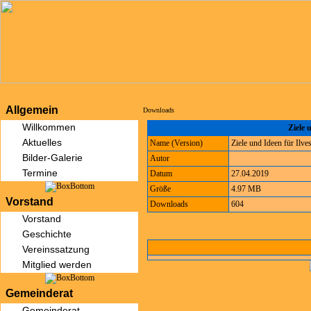
Allgemein
Downloads
Willkommen
Ziele 
Aktuelles
Name (Version)
Ziele und Ideen für Ilv
Bilder-Galerie
Autor
Termine
Datum
27.04.2019
Größe
4.97 MB
Vorstand
Downloads
604
Vorstand
Geschichte
Vereinssatzung
Mitglied werden
Gemeinderat
Gemeinderat