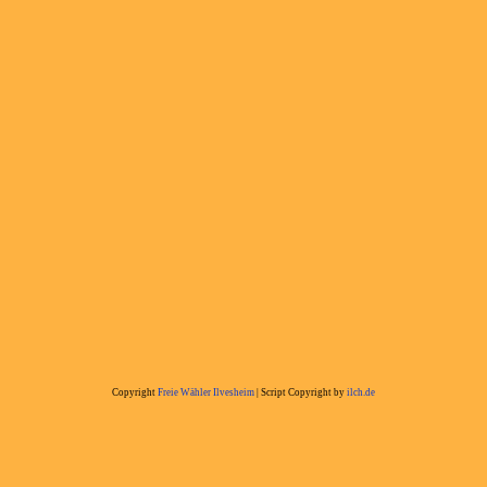
Copyright
Freie Wähler Ilvesheim
| Script Copyright by
ilch.de