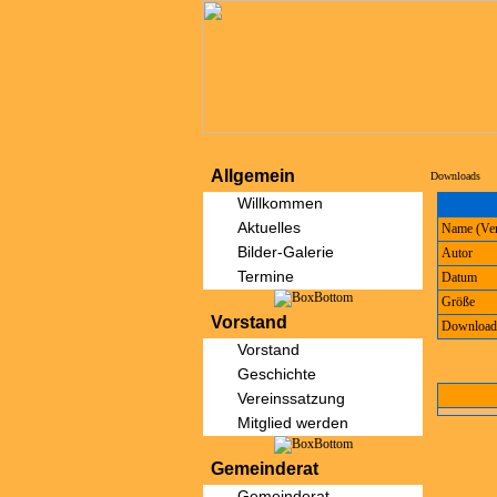
Allgemein
Downloads
Willkommen
Aktuelles
Name (Ver
Bilder-Galerie
Autor
Termine
Datum
Größe
Vorstand
Download
Vorstand
Geschichte
Vereinssatzung
Mitglied werden
Gemeinderat
Gemeinderat