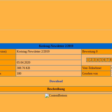
Kreistag-Newsletter 2/2019
sion)
Kreistag-Newsletter 2/2019
Bewertung 0
1
2
3
4
5
6
7
05.04.2020
308.76 KB
Vote-Teilnehmer
s
180
Gesehen von
Download
Beschreibung