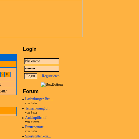
Login
8
9
10
Registrieren
0
Forum
3487
»
Ladenburger Brü...
von Peter
»
Teilsanierung d...
von Peter
»
Anleinpflicht f...
von Steffen
»
Frauenquote
von Peter
»
Sportstättenkon...