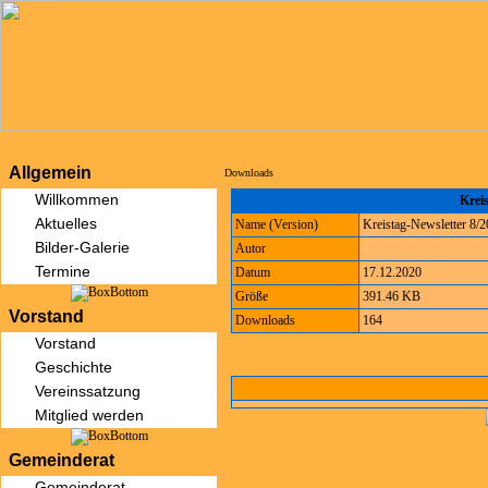
Allgemein
Downloads
Willkommen
Kreis
Aktuelles
Name (Version)
Kreistag-Newsletter 8/
Bilder-Galerie
Autor
Termine
Datum
17.12.2020
Größe
391.46 KB
Vorstand
Downloads
164
Vorstand
Geschichte
Vereinssatzung
Mitglied werden
Gemeinderat
Gemeinderat