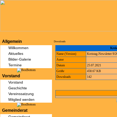
Allgemein
Downloads
Willkommen
Kreis
Aktuelles
Name (Version)
Kreistag-Newsletter 9/
Bilder-Galerie
Autor
Termine
Datum
25.07.2021
Größe
458.67 KB
Vorstand
Downloads
142
Vorstand
Geschichte
Vereinssatzung
Mitglied werden
Gemeinderat
Gemeinderat