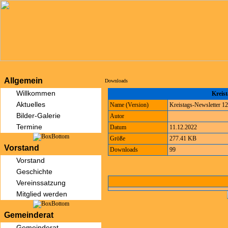
Allgemein
Downloads
Willkommen
Kreist
Aktuelles
Name (Version)
Kreistags-Newsletter 1
Bilder-Galerie
Autor
Termine
Datum
11.12.2022
Größe
277.41 KB
Vorstand
Downloads
99
Vorstand
Geschichte
Vereinssatzung
Mitglied werden
Gemeinderat
Gemeinderat