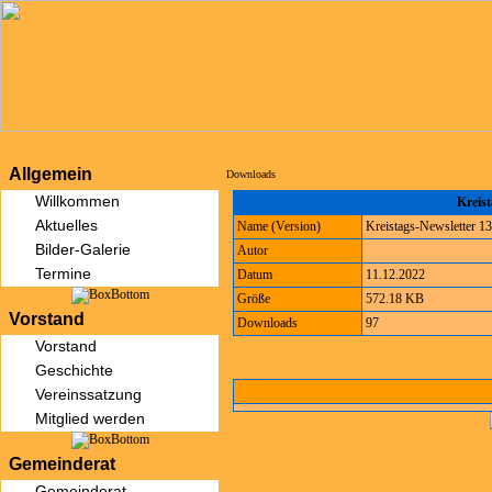
Allgemein
Downloads
Willkommen
Kreist
Aktuelles
Name (Version)
Kreistags-Newsletter 1
Bilder-Galerie
Autor
Termine
Datum
11.12.2022
Größe
572.18 KB
Vorstand
Downloads
97
Vorstand
Geschichte
Vereinssatzung
Mitglied werden
Gemeinderat
Gemeinderat