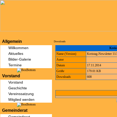
Allgemein
Downloads
Willkommen
Kreis
Aktuelles
Name (Version)
Kreistag-Newsletter 11
Bilder-Galerie
Autor
Termine
Datum
17.11.2014
Größe
179.01 KB
Vorstand
Downloads
608
Vorstand
Geschichte
Vereinssatzung
Mitglied werden
Gemeinderat
Gemeinderat