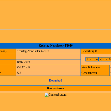
Kreistag-Newsletter 4/2016
sion)
Kreistag-Newsletter 4/2016
Bewertung 0
1
2
3
4
5
6
7
10.07.2016
258.17 KB
Vote-Teilnehmer
s
528
Gesehen von
Download
Beschreibung