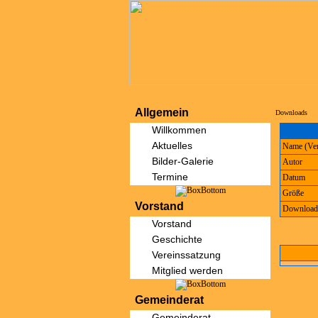
Allgemein
Downloads
Willkommen
Aktuelles
Name (Ver
Bilder-Galerie
Autor
Termine
Datum
Größe
Vorstand
Download
Vorstand
Geschichte
Vereinssatzung
Mitglied werden
Gemeinderat
Gemeinderat