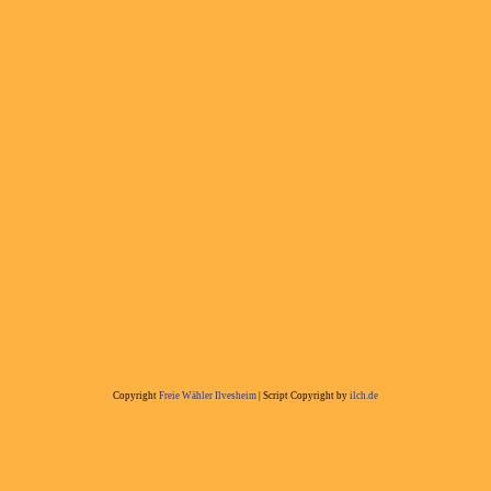
Copyright
Freie Wähler Ilvesheim
| Script Copyright by
ilch.de