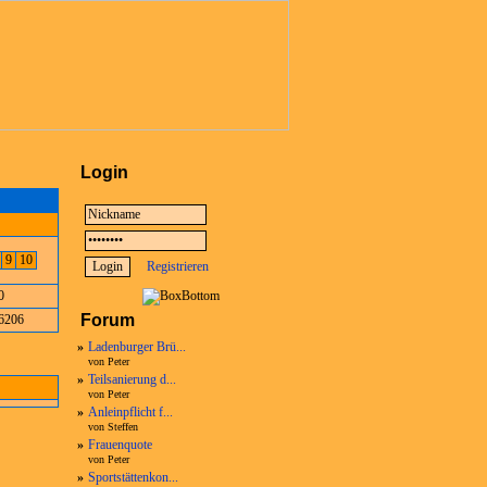
Login
8
9
10
Registrieren
0
Forum
6206
»
Ladenburger Brü...
von Peter
»
Teilsanierung d...
von Peter
»
Anleinpflicht f...
von Steffen
»
Frauenquote
von Peter
»
Sportstättenkon...