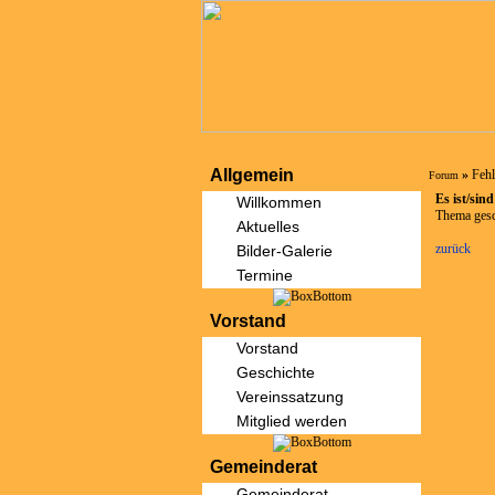
Allgemein
»
Fehl
Forum
Es ist/sin
Willkommen
Thema ges
Aktuelles
zurück
Bilder-Galerie
Termine
Vorstand
Vorstand
Geschichte
Vereinssatzung
Mitglied werden
Gemeinderat
Gemeinderat