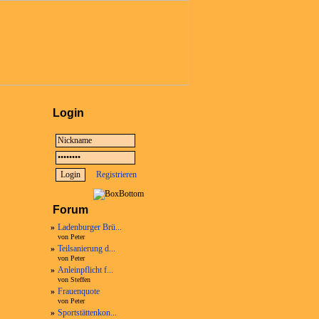
Login
Registrieren
Forum
»
Ladenburger Brü...
von Peter
»
Teilsanierung d...
von Peter
»
Anleinpflicht f...
von Steffen
»
Frauenquote
von Peter
»
Sportstättenkon...