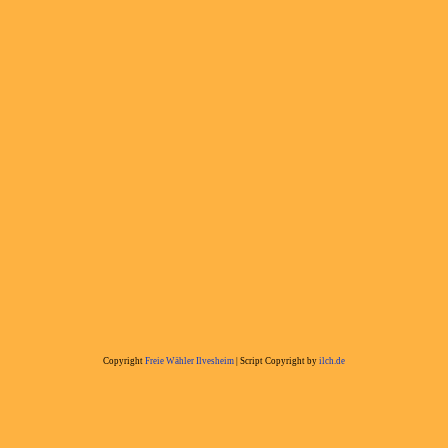
Copyright
Freie Wähler Ilvesheim
| Script Copyright by
ilch.de