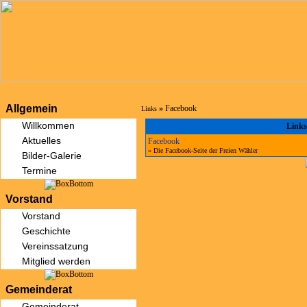
Allgemein
»
Facebook
Links
Willkommen
Links
Aktuelles
Facebook
» Die Facebook-Seite der Freien Wähler
Bilder-Galerie
Termine
Vorstand
Vorstand
Geschichte
Vereinssatzung
Mitglied werden
Gemeinderat
Gemeinderat