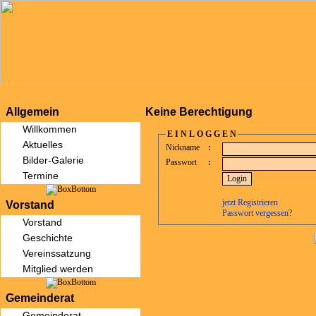
Allgemein
Keine Berechtigung
Willkommen
E I N L O G G E N
Aktuelles
Nickname
:
Bilder-Galerie
Passwort
:
Termine
jetzt Registrieren
Vorstand
Passwort vergessen?
Vorstand
Geschichte
Vereinssatzung
Mitglied werden
Gemeinderat
Gemeinderat